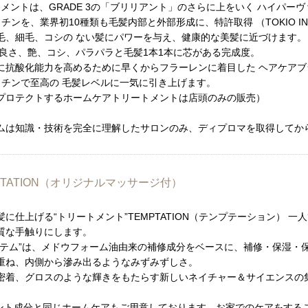
トメントは、GRADE 3の「ブリリアント」のさらに上をいく ハイパー
ンを、業界初10種類も毛髪内部と外部形成に、特許取得 （TOKIO IN
毛、細毛、コシの ない髪にパワーを与え、健康的な美髪に近づけます
良さ、艶、コシ、パラパラと毛髪1本1本に芯がある完成度。
に抗酸化能力を高めるために早くからフラーレンに着目した ヘアケア
ラチンで至高の 毛髪レベルに一気に引き上げます。
プロテクトするホームケアトリートメントは店頭のみの販売）
ムは知識・技術を完全に理解したサロンのみ、ディプロマを取得してか
PTATION（オリジナルマッサージ付）
に仕上げる“トリートメント”TEMPTATION（テンプテーション） 
質な手触りにします。
ステム”は、メドウフォーム油由来の補修成分をベースに、補修・保湿・
重ね、内側から滲み出るようなみずみずしさ。
密着、グロスのような輝きをもたらす新しいネイチャー＆サイエンスの
ント成分と同じホームケアもご用意しております。お家でのケアをする