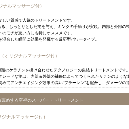
リジナルマッサージ付）
かしい質感で人気のトリートメントです。
のある、しっとりとした艶を与え、ミンクの手触りが実現。内部と外部の
トのモチが悪い方にも特にオススメです。
を混合した瞬間に効果を発揮する反応型パワータイプ。
ANT（オリジナルマッサージ付）
６種類のケラチンを掛け合わせたテクノロジーの集結トリートメントです
グレードな艶は、内部＆外部の補修によってつくられたサテンのような
初めてアンチエイジング効果の高い“フラーレン”を配合し、ダメージの
お薦めする至福のスーパー・トリートメント
（オリジナルマッサージ付）