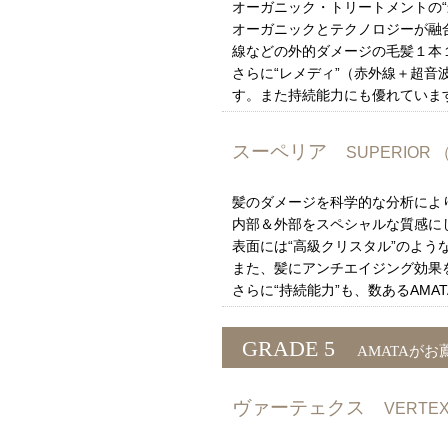
オーガニック・トリートメントの“最
オーガニックとテクノロジーが融
線などの外的ダメージの毛髪１本
さらに“レメディ”（赤外線＋超
す。また持続能力にも優れていま
スーペリア
SUPERIO
髪のダメージを科学的な分析により
内部＆外部をスペシャルな質感に
表面には“高級クリスタル”のよ
また、髪にアンチエイジング効果
さらに“持続能力”も、数あるAM
GRADE 5
AMATAが
ヴァーテェクス
VERT