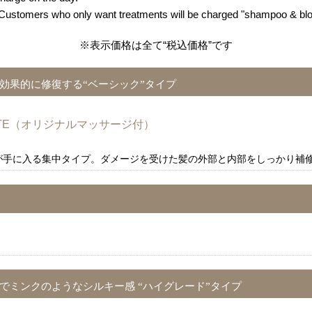
. Customers who only want treatments will be charged "shampoo & bl
※表示価格は全て“税込価格”です
効果的に修復する“ベーシック”タイプ
MATE（オリジナルマッサージ付）
感が手に入る集中タイプ。ダメージを受けた髪の外部と内部をしっかり補
でミンクのようなシルキー感 “ハイグレード”タイプ