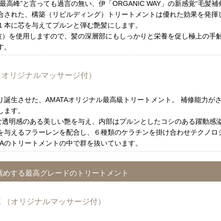
高峰”と言っても過言の無い、伊「ORGANIC WAY」の新感覚“毛髪補
合された、構築（リビルディング）トリートメントは優れた効果を発揮
１本に芯を与えてプルンと弾む艶髪にします。
音波）を使用しますので、髪の深層部にもしっかりと栄養を促し極上の手
す。
R （オリジナルマッサージ付）
誕生させた、AMATAオリジナル最高級トリートメント。 補修能力が
します。
うな透明感のある美しい艶を与え、内部はプルンとしたコシのある躍動感
を与えるフラーレンを配合し、６種類のケラチンを掛け合わせテクノロ
ATAのトリートメントの中で群を抜いています。
お薦めする最高グレードのトリートメント
EX （オリジナルマッサージ付）