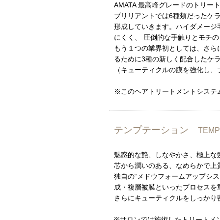
AMATA 最高峰グレードのトリー
ブリリアントでは6種類だったケラチ
形成していきます。ハイダメージ
にくく、 圧倒的な手触りとモチの
もう１つの業界初としては、さら
るために3種の新しく配合したケ
（キューティクルの膜を強化し、
※このヘアトリートメントシステ
テンプテーション
TEM
魅惑的な艶、しなやかさ、極上な髪
芯から潤いのある、なめらかで上
独自の“メドウフォームアップシ
成・複層被膜といったプロセスを
さらにキューティクルをしっかり
※サロンでは施術したトリートメ