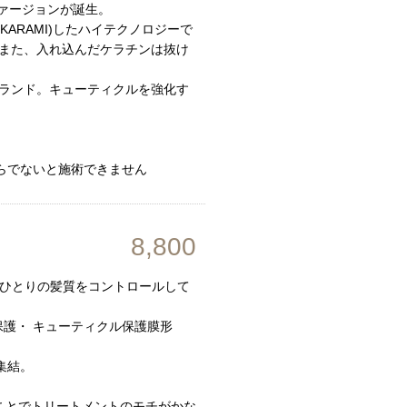
ヴァージョンが誕生。
KARAMI)したハイテクノロジーで
。また、入れ込んだケラチンは抜け
ブランド。キューティクルを強化す
らでないと施術できません
8,800
一人ひとりの髪質をコントロールして
保護・ キューティクル保護膜形
集結。
ことでトリートメントのモチがかな